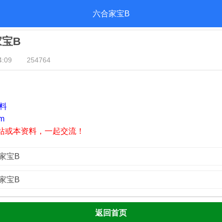
六合家宝B
家宝B
:09
254764
资料
m
站或本资料，一起交流！
家宝B
家宝B
返回首页